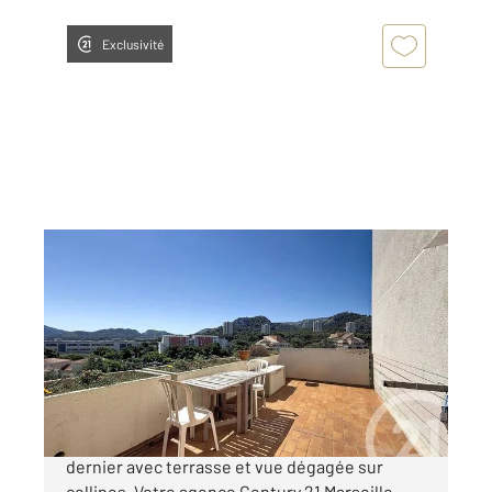
Exclusivité
MARSEILLE 13009
2
68,20 m
, 4 pièces
Ref : 6119
Appartement F4 à vendre
260 000 €
MARSEILLE 13009 BONNEVEINE Type 4 en
dernier avec terrasse et vue dégagée sur
collines. Votre agence Century 21 Marseille