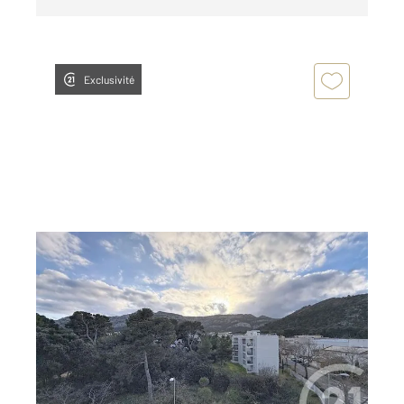
Exclusivité
MARSEILLE 13009
2
58,85 m
, 3 pièces
Ref : 29810
Appartement T3 à vendre
300 000 €