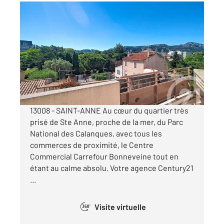
MARSEILLE 13008
2
51,20 m
, 3 pièces
Ref : 29849
Appartement T3 à vendre
260 000 €
Visiter le site dédié
13008 - SAINT-ANNE Au cœur du quartier très
prisé de Ste Anne, proche de la mer, du Parc
National des Calanques, avec tous les
commerces de proximité, le Centre
Commercial Carrefour Bonneveine tout en
étant au calme absolu. Votre agence Century21
...
Visite virtuelle
360°