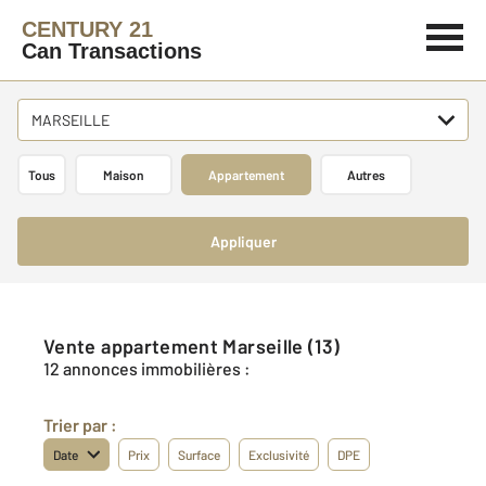
CENTURY 21
Can Transactions
MARSEILLE
Tous
Maison
Appartement
Autres
Appliquer
Vente appartement Marseille (13)
12 annonces immobilières :
Trier par :
Date
Prix
Surface
Exclusivité
DPE