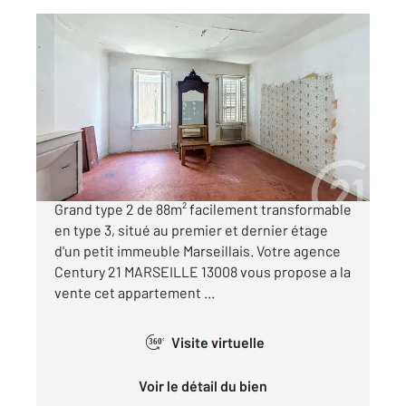
MARSEILLE 13007
2
88 m
, 2 pièces
Ref : 29870
Appartement F4 à vendre
395 000 €
MARSEILLE 13007 VIEUX PORT / LA CRIEE
Grand type 2 de 88m² facilement transformable
en type 3, situé au premier et dernier étage
d'un petit immeuble Marseillais. Votre agence
Century 21 MARSEILLE 13008 vous propose a la
vente cet appartement ...
Visite virtuelle
360°
Voir le détail du bien