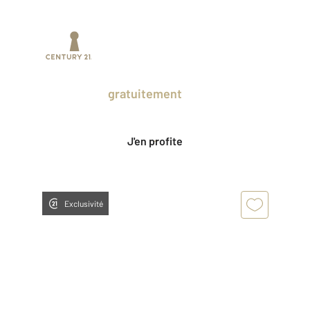
Prenez un temps d'avance sur le marché
en profitant
gratuitement
des Ventes
Privées CENTURY 21.
J'en profite
Exclusivité