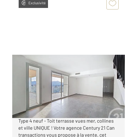
Exclusivité
MARSEILLE 13008
2
102,25 m
, 4 pièces
Ref : 29381
Appartement T4 à vendre
720 000 €
MARSEILLE 8ème Bonneveine - Exceptionnel
Type 4 neuf - Toit terrasse vues mer, collines
et ville UNIQUE ! Votre agence Century 21 Can
transactions vous propose à la vente, cet