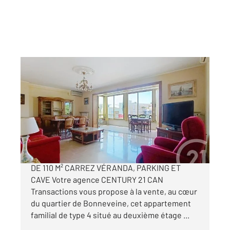
MARSEILLE 13008
2
110 m
, 4 pièces
Ref : 30008
Appartement F4 à vendre
525 000 €
MARSEILLE 8e BONNEVEINE | T4 TRAVERSANT
DE 110 M² CARREZ VÉRANDA, PARKING ET
CAVE Votre agence CENTURY 21 CAN
Transactions vous propose à la vente, au cœur
du quartier de Bonneveine, cet appartement
familial de type 4 situé au deuxième étage ...