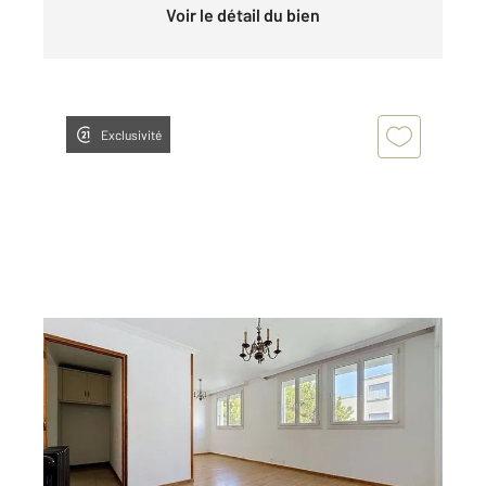
Voir le détail du bien
Exclusivité
MARSEILLE 13008
2
50 m
, 3 pièces
Ref : 30017
Appartement T2 à vendre
205 000 €