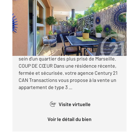
MARSEILLE 13008
2
52,90 m
, 3 pièces
Ref : 29540
Appartement T3 à vendre
280 000 €
13008 - MARSEILLEVEYRE / POINTE ROUGE Au
sein d'un quartier des plus prisé de Marseille.
COUP DE CŒUR Dans une résidence récente,
fermée et sécurisée. votre agence Century 21
CAN Transactions vous propose à la vente un
appartement de type 3 ...
Visite virtuelle
360°
Voir le détail du bien