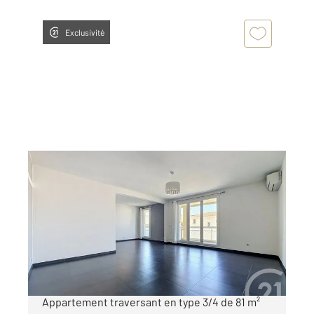
Exclusivité
MARSEILLE 13008
2
81,45 m
, 3 pièces
Ref : 29878
Appartement T3 à vendre
350 000 €
Marseille 8ème BONNEVEINE / FLORALIA,
Appartement traversant en type 3/4 de 81 m²