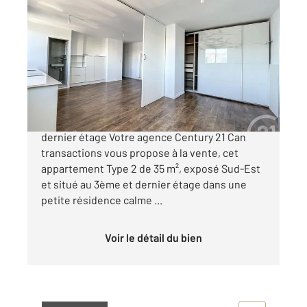
MARSEILLE 13008
2
35,23 m
, 2 pièces
Ref : 29288
Appartement T2 à vendre
149 000 €
MARSEILLE 8ème Bonneveine - Type 2 en
dernier étage Votre agence Century 21 Can
transactions vous propose à la vente, cet
appartement Type 2 de 35 m², exposé Sud-Est
et situé au 3ème et dernier étage dans une
petite résidence calme ...
Voir le détail du bien