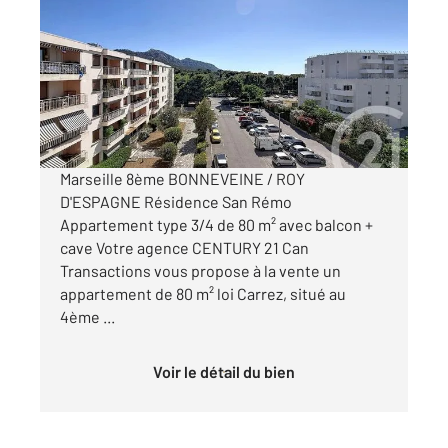
2
80 m
, 4 pièces
Ref : 29790
Appartement T3 à vendre
250 000 €
Visiter le site dédié
Marseille 8ème BONNEVEINE / ROY
D'ESPAGNE Résidence San Rémo
Appartement type 3/4 de 80 m² avec balcon +
cave Votre agence CENTURY 21 Can
Transactions vous propose à la vente un
appartement de 80 m² loi Carrez, situé au
4ème ...
Voir le détail du bien