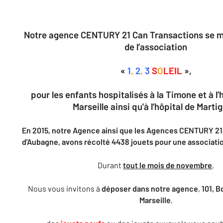
Notre agence CENTURY 21 Can Transactions se mo
de l’association
«
1
,
2
,
3
S
O
LEIL
»,
pour les enfants hospitalisés à la Timone et à l’
Marseille ainsi qu'à l’hôpital de Marti
En 2015, notre Agence ainsi que les Agences CENTURY 21 
d'Aubagne, avons récolté 4438 jouets pour une associati
Durant
tout le mois de novembre
,
Nous vous invitons à
déposer dans notre agence
,
101, B
Marseille
,