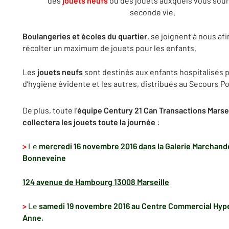
des
jouets neufs
ou des jouets auxquels vous sou
seconde vie.
Boulangeries et écoles du quartier
, se joignent à nous af
récolter un maximum de jouets pour les enfants.
Les
jouets neufs
sont destinés aux enfants hospitalisés 
d’hygiène évidente et les autres, distribués au Secours Po
De plus, toute l’
équipe Century 21 Can Transactions Marsei
collectera les jouets
toute la journée
:
>
Le
mercredi 16 novembre
2016
dans la Galerie Marchand
Bonneveine
124 avenue de Hambourg 13008 Marseille
>
Le
samedi 19 novembre 2016
au Centre Commercial
Hyp
Anne.